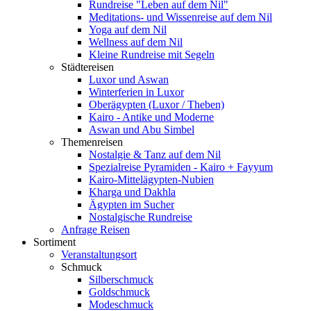
Rundreise "Leben auf dem Nil"
Meditations- und Wissenreise auf dem Nil
Yoga auf dem Nil
Wellness auf dem Nil
Kleine Rundreise mit Segeln
Städtereisen
Luxor und Aswan
Winterferien in Luxor
Oberägypten (Luxor / Theben)
Kairo - Antike und Moderne
Aswan und Abu Simbel
Themenreisen
Nostalgie & Tanz auf dem Nil
Spezialreise Pyramiden - Kairo + Fayyum
Kairo-Mittelägypten-Nubien
Kharga und Dakhla
Ägypten im Sucher
Nostalgische Rundreise
Anfrage Reisen
Sortiment
Veranstaltungsort
Schmuck
Silberschmuck
Goldschmuck
Modeschmuck