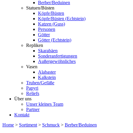
Berber/Beduinen
Statuen/Büsten
Köpfe/Büsten
Köpfe/Büsten (Echtstein)
Katzen (Guss)
Personen
Götter
Götter (Echtstein)
Repliken
Skarabäen
Sonderanfertigungen
Außergewöhnliches
Vasen
Alabaster
Kalkstein
Truhen/Gefäße
Papyri
Reliefs
Über uns
Unser kleines Team
Partner
Kontakt
Home
>
Sortiment
>
Schmuck
>
Berber/Beduinen