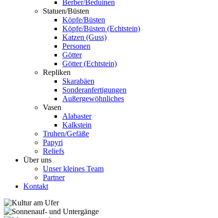
Berber/Beduinen
Statuen/Büsten
Köpfe/Büsten
Köpfe/Büsten (Echtstein)
Katzen (Guss)
Personen
Götter
Götter (Echtstein)
Repliken
Skarabäen
Sonderanfertigungen
Außergewöhnliches
Vasen
Alabaster
Kalkstein
Truhen/Gefäße
Papyri
Reliefs
Über uns
Unser kleines Team
Partner
Kontakt