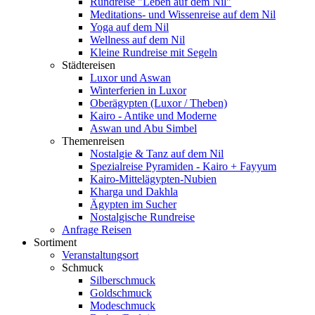
Rundreise "Leben auf dem Nil"
Meditations- und Wissenreise auf dem Nil
Yoga auf dem Nil
Wellness auf dem Nil
Kleine Rundreise mit Segeln
Städtereisen
Luxor und Aswan
Winterferien in Luxor
Oberägypten (Luxor / Theben)
Kairo - Antike und Moderne
Aswan und Abu Simbel
Themenreisen
Nostalgie & Tanz auf dem Nil
Spezialreise Pyramiden - Kairo + Fayyum
Kairo-Mittelägypten-Nubien
Kharga und Dakhla
Ägypten im Sucher
Nostalgische Rundreise
Anfrage Reisen
Sortiment
Veranstaltungsort
Schmuck
Silberschmuck
Goldschmuck
Modeschmuck