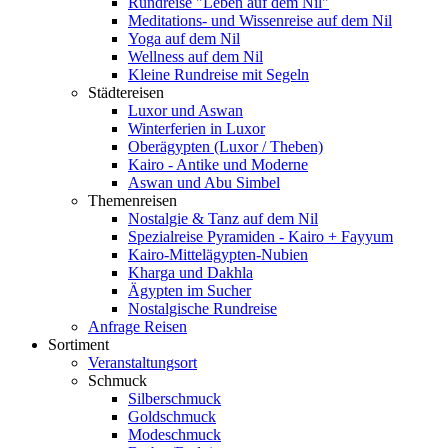
Rundreise "Leben auf dem Nil"
Meditations- und Wissenreise auf dem Nil
Yoga auf dem Nil
Wellness auf dem Nil
Kleine Rundreise mit Segeln
Städtereisen
Luxor und Aswan
Winterferien in Luxor
Oberägypten (Luxor / Theben)
Kairo - Antike und Moderne
Aswan und Abu Simbel
Themenreisen
Nostalgie & Tanz auf dem Nil
Spezialreise Pyramiden - Kairo + Fayyum
Kairo-Mittelägypten-Nubien
Kharga und Dakhla
Ägypten im Sucher
Nostalgische Rundreise
Anfrage Reisen
Sortiment
Veranstaltungsort
Schmuck
Silberschmuck
Goldschmuck
Modeschmuck