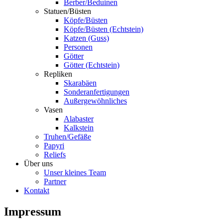
Berber/Beduinen
Statuen/Büsten
Köpfe/Büsten
Köpfe/Büsten (Echtstein)
Katzen (Guss)
Personen
Götter
Götter (Echtstein)
Repliken
Skarabäen
Sonderanfertigungen
Außergewöhnliches
Vasen
Alabaster
Kalkstein
Truhen/Gefäße
Papyri
Reliefs
Über uns
Unser kleines Team
Partner
Kontakt
Impressum