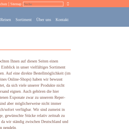
|
chutz
Sitemap
Reisen
Sortiment
Über uns
Kontakt
chten Ihnen auf diesen Seiten einen
 Einblick in unser vielfältiges Sortiment
en. Auf eine direkte Bestellmöglichkeit (im
eines Online-Shops) haben wir bewusst
tet, da sich viele unserer Produkte nicht
rsand eignen. Auch gehören die hier
tenen Exponate zwar zu unserem Re­per­
sind aber mög­licher­weise nicht immer
h/sofort verfüg­bar. Wir sind zumeist in
e, gewünschte Stücke relativ zeitnah zu
, da wir ständig zwischen Deutsch­land und
n pendeln.