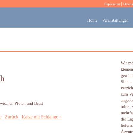
|
Impressum
Datens
Home
Veranstaltungen
Wir mö
kleinen
gewähr
ch
Sinne 
verzich
zum Ve
angebo
zwischen Pfoten und Brust
toire, 
mehrfac
ze
|
Zurück
|
Katze mit Schlange »
der Lag
liefern
Ägypte